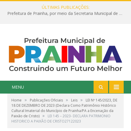
ÚLTIMAS PUBLICAÇÕES:
Prefeitura de Prainha, por meio da Secretaria Municipal de Educação, abre 354 vagas na área da Educação para 2025 com processo seletivo simplificado
MENU
»
»
»
Home
Publicações Oficiais
Leis
LEI Nº 145/2023, DE
18 DE DEZEMBRO DE 2023 (Declara Como Patrimônio Histórico
Cultural Imaterial do Município de Prainha/PA a Encenação da
»
Paixão de Cristo)
LEI 145 – 2023- DECLARA PATRIMONIO
HISTORICO A PAIXÃO DE CRISTO27122023