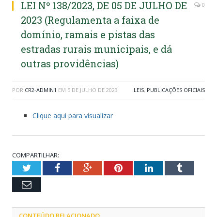
LEI Nº 138/2023, DE 05 DE JULHO DE
0
2023 (Regulamenta a faixa de
domínio, ramais e pistas das
estradas rurais municipais, e dá
outras providências)
POR
CR2-ADMIN1
EM
5 DE JULHO DE 2023
LEIS
,
PUBLICAÇÕES OFICIAIS
Clique aqui para visualizar
COMPARTILHAR:
Twitter
Facebook
Google+
Pinterest
LinkedIn
Tumblr
Email
CONTEÚDO RELACIONADO