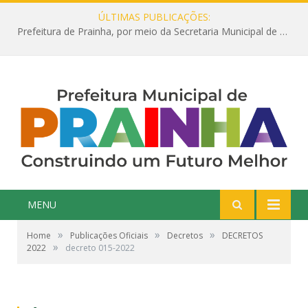
ÚLTIMAS PUBLICAÇÕES:
Prefeitura de Prainha, por meio da Secretaria Municipal de Educação, abre 354 vagas na área da Educação para 2025 com processo seletivo simplificado
MENU
»
»
»
Home
Publicações Oficiais
Decretos
DECRETOS
»
2022
decreto 015-2022