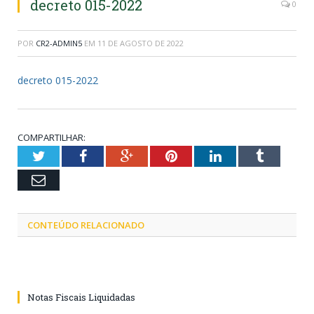
decreto 015-2022
0
POR
CR2-ADMIN5
EM
11 DE AGOSTO DE 2022
decreto 015-2022
COMPARTILHAR:
Twitter
Facebook
Google+
Pinterest
LinkedIn
Tumblr
Email
CONTEÚDO RELACIONADO
Notas Fiscais Liquidadas