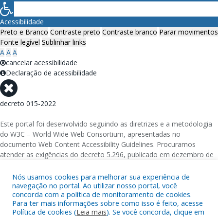
Acessibilidade
Preto e Branco
Contraste preto
Contraste branco
Parar movimentos
Fonte legível
Sublinhar links
A
A
A
cancelar acessibilidade
Declaração de acessibilidade
decreto 015-2022
Este portal foi desenvolvido seguindo as diretrizes e a metodologia
do W3C – World Wide Web Consortium, apresentadas no
documento Web Content Accessibility Guidelines. Procuramos
atender as exigências do decreto 5.296, publicado em dezembro de
2004, que torna obrigatória a acessibilidade nos portais e sítios
eletrônicos da administração pública na rede mundial de
Nós usamos cookies para melhorar sua experiência de
navegação no portal. Ao utilizar nosso portal, você
computadores para o uso das pessoas com necessidades especiais,
concorda com a política de monitoramento de cookies.
garantindo-lhes o pleno acesso aos conteúdos disponíveis.
Para ter mais informações sobre como isso é feito, acesse
Política de cookies (
Leia mais
). Se você concorda, clique em
Além de validações automáticas, foram realizados testes em