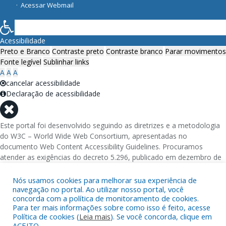
Acessar Webmail
Acessibilidade
Preto e Branco
Contraste preto
Contraste branco
Parar movimentos
Fonte legível
Sublinhar links
A
A
A
cancelar acessibilidade
Declaração de acessibilidade
Este portal foi desenvolvido seguindo as diretrizes e a metodologia
do W3C – World Wide Web Consortium, apresentadas no
documento Web Content Accessibility Guidelines. Procuramos
atender as exigências do decreto 5.296, publicado em dezembro de
2004, que torna obrigatória a acessibilidade nos portais e sítios
eletrônicos da administração pública na rede mundial de
Nós usamos cookies para melhorar sua experiência de
computadores para o uso das pessoas com necessidades especiais,
navegação no portal. Ao utilizar nosso portal, você
concorda com a política de monitoramento de cookies.
garantindo-lhes o pleno acesso aos conteúdos disponíveis.
Para ter mais informações sobre como isso é feito, acesse
Política de cookies (
Leia mais
). Se você concorda, clique em
Além de validações automáticas, foram realizados testes em
ACEITO.