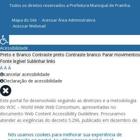
Todos os direitos reservados a Prefeitura Municipal de Prainha.
Mapa do Site
Acessar Área Administrativa
Acessar Webmail
Acessibilidade
Preto e Branco
Contraste preto
Contraste branco
Parar movimentos
Fonte legível
Sublinhar links
A
A
A
cancelar acessibilidade
Declaração de acessibilidade
Este portal foi desenvolvido seguindo as diretrizes e a metodologia
do W3C – World Wide Web Consortium, apresentadas no
documento Web Content Accessibility Guidelines. Procuramos
atender as exigências do decreto 5.296, publicado em dezembro de
2004, que torna obrigatória a acessibilidade nos portais e sítios
eletrônicos da administração pública na rede mundial de
Nós usamos cookies para melhorar sua experiência de
computadores para o uso das pessoas com necessidades especiais,