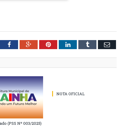
tter
Facebook
Google+
Pinterest
LinkedIn
Tumblr
Email
NOTA OFICIAL
do (PSS Nº 003/2025)