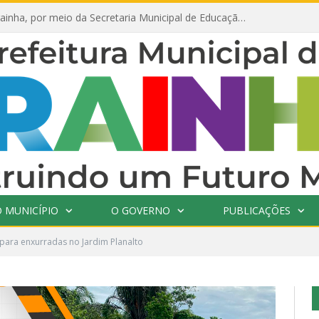
Prefeitura de Prainha, por meio da Secretaria Municipal de Educação, abre 354 vagas na área da Educação para 2025 com processo seletivo simplificado
 MUNICÍPIO
O GOVERNO
PUBLICAÇÕES
para enxurradas no Jardim Planalto