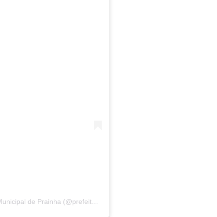
Uma publicação compartilhada por Prefeitura Municipal de Prainha (@prefeitura.de.prainha)