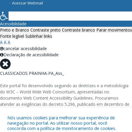
Acessar Webmail
Acessibilidade
Preto e Branco
Contraste preto
Contraste branco
Parar movimentos
Fonte legível
Sublinhar links
A
A
A
cancelar acessibilidade
Declaração de acessibilidade
CLASSICADOS PRAINHA-PA_Ass_
Este portal foi desenvolvido seguindo as diretrizes e a metodologia
do W3C – World Wide Web Consortium, apresentadas no
documento Web Content Accessibility Guidelines. Procuramos
atender as exigências do decreto 5.296, publicado em dezembro de
2004, que torna obrigatória a acessibilidade nos portais e sítios
eletrônicos da administração pública na rede mundial de
Nós usamos cookies para melhorar sua experiência de
navegação no portal. Ao utilizar nosso portal, você
computadores para o uso das pessoas com necessidades especiais,
concorda com a política de monitoramento de cookies.
garantindo-lhes o pleno acesso aos conteúdos disponíveis.