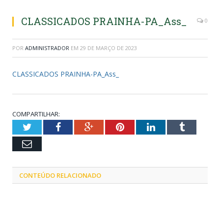
CLASSICADOS PRAINHA-PA_Ass_
0
POR
ADMINISTRADOR
EM
29 DE MARÇO DE 2023
CLASSICADOS PRAINHA-PA_Ass_
COMPARTILHAR:
Twitter
Facebook
Google+
Pinterest
LinkedIn
Tumblr
Email
CONTEÚDO RELACIONADO