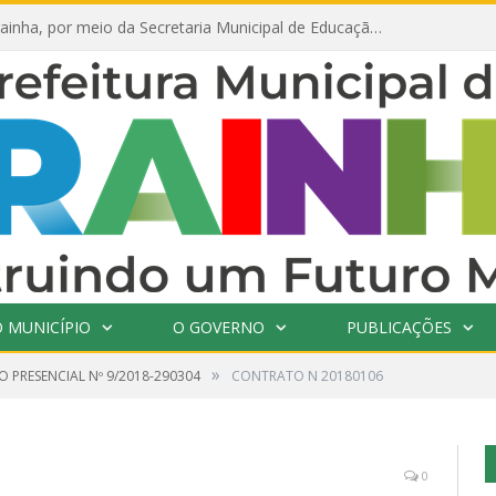
Prefeitura de Prainha, por meio da Secretaria Municipal de Educação, abre 354 vagas na área da Educação para 2025 com processo seletivo simplificado
 MUNICÍPIO
O GOVERNO
PUBLICAÇÕES
»
 PRESENCIAL Nº 9/2018-290304
CONTRATO N 20180106
0