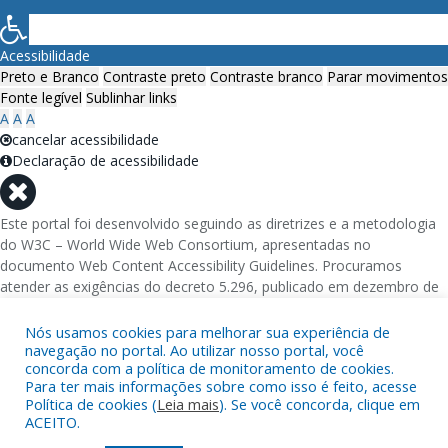
Acessibilidade
Preto e Branco
Contraste preto
Contraste branco
Parar movimentos
Fonte legível
Sublinhar links
A
A
A
cancelar acessibilidade
Declaração de acessibilidade
Este portal foi desenvolvido seguindo as diretrizes e a metodologia
do W3C – World Wide Web Consortium, apresentadas no
documento Web Content Accessibility Guidelines. Procuramos
atender as exigências do decreto 5.296, publicado em dezembro de
2004, que torna obrigatória a acessibilidade nos portais e sítios
eletrônicos da administração pública na rede mundial de
Nós usamos cookies para melhorar sua experiência de
navegação no portal. Ao utilizar nosso portal, você
computadores para o uso das pessoas com necessidades especiais,
concorda com a política de monitoramento de cookies.
garantindo-lhes o pleno acesso aos conteúdos disponíveis.
Para ter mais informações sobre como isso é feito, acesse
Política de cookies (
Leia mais
). Se você concorda, clique em
Além de validações automáticas, foram realizados testes em
ACEITO.
diversos navegadores e através do utilitário de acesso a Internet do