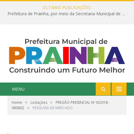
ÚLTIMAS PUBLICAÇÕES:
Prefeitura de Prainha, por meio da Secretaria Municipal de Educação, abre 354 vagas na área da Educação para 2025 com processo seletivo simplificado
MENU
»
»
Home
Licitações
PREGÃO PRESENCIAL Nº 9/2018-
»
080802
PESQUISA DE MERCADO