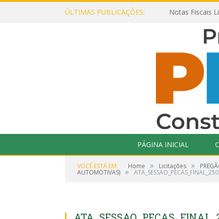
ÚLTIMAS PUBLICAÇÕES:
Notas Fiscais L
PÁGINA INICIAL
O
»
»
VOCÊ ESTÁ EM:
Home
Licitações
PREGÃ
»
AUTOMOTIVAS)
ATA_SESSAO_PECAS_FINAL_25
ATA_SESSAO_PECAS_FINAL_2