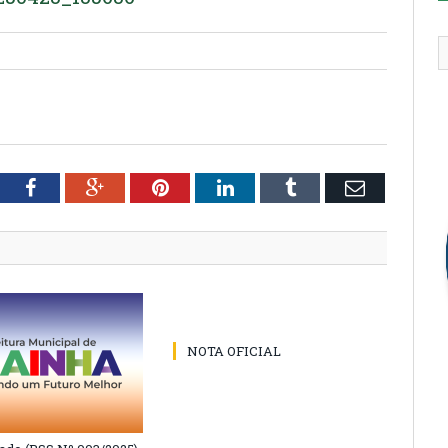
tter
Facebook
Google+
Pinterest
LinkedIn
Tumblr
Email
NOTA OFICIAL