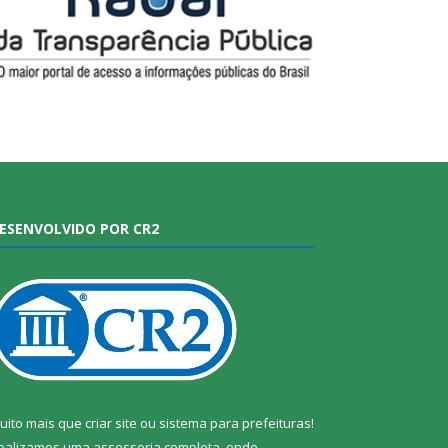
ESENVOLVIDO POR CR2
uito mais que
criar site
ou
sistema para prefeituras
!
ealizamos uma
assessoria
completa, onde