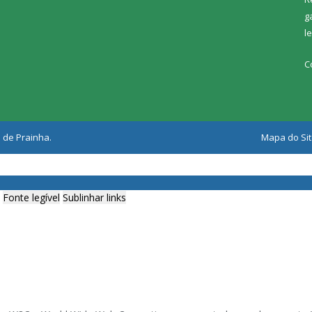
g
l
C
 de Prainha.
Mapa do Si
Fonte legível
Sublinhar links