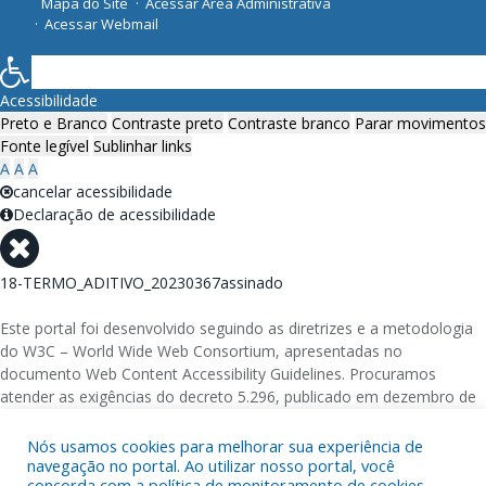
Mapa do Site
Acessar Área Administrativa
Acessar Webmail
Acessibilidade
Preto e Branco
Contraste preto
Contraste branco
Parar movimentos
Fonte legível
Sublinhar links
A
A
A
cancelar acessibilidade
Declaração de acessibilidade
18-TERMO_ADITIVO_20230367assinado
Este portal foi desenvolvido seguindo as diretrizes e a metodologia
do W3C – World Wide Web Consortium, apresentadas no
documento Web Content Accessibility Guidelines. Procuramos
atender as exigências do decreto 5.296, publicado em dezembro de
2004, que torna obrigatória a acessibilidade nos portais e sítios
eletrônicos da administração pública na rede mundial de
Nós usamos cookies para melhorar sua experiência de
navegação no portal. Ao utilizar nosso portal, você
computadores para o uso das pessoas com necessidades especiais,
concorda com a política de monitoramento de cookies.