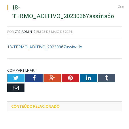
18-
0
TERMO_ADITIVO_20230367assinado
POR
CR2-ADMIN12
EM
23 DE MAIO DE 2024
18-TERMO_ADITIVO_20230367assinado
COMPARTILHAR:
Twitter
Facebook
Google+
Pinterest
LinkedIn
Tumblr
Email
CONTEÚDO RELACIONADO