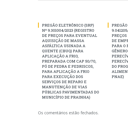
PREGÃO ELETRÔNICO (SRP)
PREGÃO 
Nº 9.301004/2023 (REGISTRO
9.041205
DE PREÇOS PARA EVENTUAL
PREÇOS
AQUISIÇÃO DE MASSA
DE EMP
ASFÁLTICA USINADA A
PARA O
QUENTE (CBUQ) PARA
GÊNERO
APLICAÇÃO A FRIO,
PERECÍV
PREPARADA COM CAP 50/70,
PERECÍ
PÓ DE PEDRA E PEDRISCOS,
DO PRO
PARA APLICAÇÃO A FRIO
ALIMEN
PARA EXECUÇÃO DOS
PNAE)
SERVIÇOS DE REPARO E
MANUTENÇÃO DE VIAS
PÚBLICAS PAVIMENTADAS DO
MUNICÍPIO DE PRAINHA)
Os comentários estão fechados.