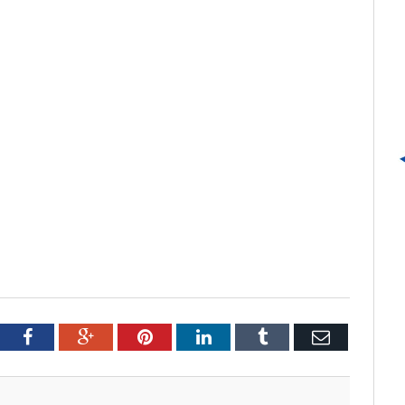
tter
Facebook
Google+
Pinterest
LinkedIn
Tumblr
Email