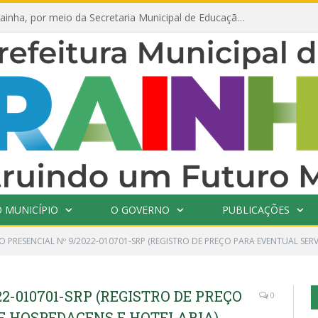
Prefeitura de Prainha, por meio da Secretaria Municipal de Educação, abre 354 vagas na área da Educação para 2025 com processo seletivo simplificado
 MUNICÍPIO
O GOVERNO
PUBLICAÇÕES
 PRESENCIAL Nº 9/2022-010701-SRP (REGISTRO DE PREÇO PARA EVENTUAL SER
2-010701-SRP (REGISTRO DE PREÇO
0
E HOSPEDAGENS E HOTELARIA)