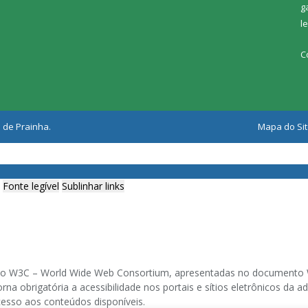
g
l
C
 de Prainha.
Mapa do Si
Fonte legível
Sublinhar links
ia do W3C – World Wide Web Consortium, apresentadas no documento W
na obrigatória a acessibilidade nos portais e sítios eletrônicos da
cesso aos conteúdos disponíveis.