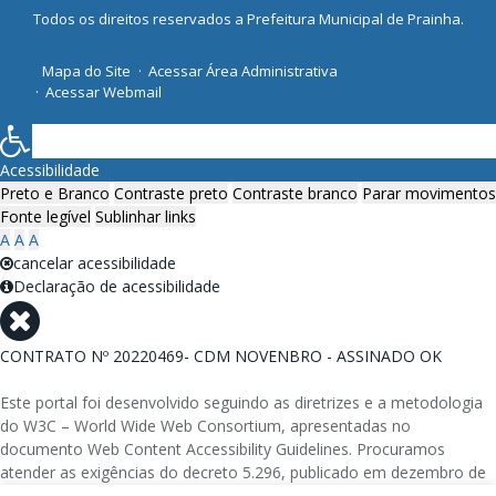
Todos os direitos reservados a Prefeitura Municipal de Prainha.
Mapa do Site
Acessar Área Administrativa
Acessar Webmail
Acessibilidade
Preto e Branco
Contraste preto
Contraste branco
Parar movimentos
Fonte legível
Sublinhar links
A
A
A
cancelar acessibilidade
Declaração de acessibilidade
CONTRATO Nº 20220469- CDM NOVENBRO - ASSINADO OK
Este portal foi desenvolvido seguindo as diretrizes e a metodologia
do W3C – World Wide Web Consortium, apresentadas no
documento Web Content Accessibility Guidelines. Procuramos
atender as exigências do decreto 5.296, publicado em dezembro de
2004, que torna obrigatória a acessibilidade nos portais e sítios