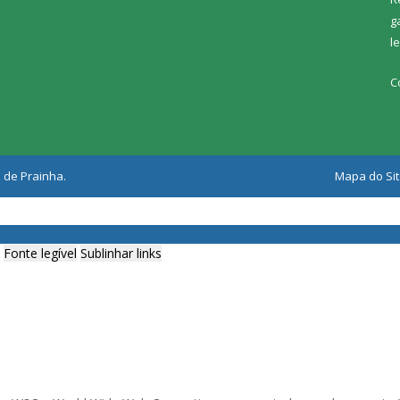
g
l
C
 de Prainha.
Mapa do Si
Fonte legível
Sublinhar links