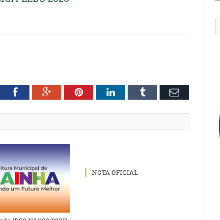
tter
Facebook
Google+
Pinterest
LinkedIn
Tumblr
Email
NOTA OFICIAL