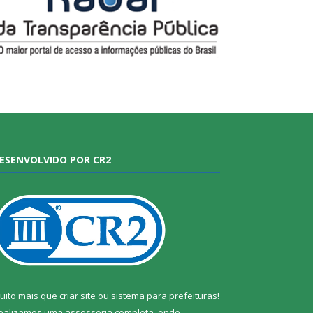
ESENVOLVIDO POR CR2
uito mais que
criar site
ou
sistema para prefeituras
!
ealizamos uma
assessoria
completa, onde