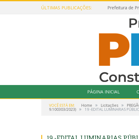
ÚLTIMAS PUBLICAÇÕES:
PÁGINA INICIAL
O
»
»
VOCÊ ESTÁ EM:
Home
Licitações
PREGÃO
»
9.100303/2023)
19 -EDITAL LUMINARIAS PÚBLI
19 -EDITAL LUMINARIAS PÚBL