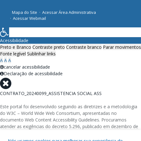
Mapa do Site
Acessar Área Administrativa
Acessar Webmail
Acessibilidade
Preto e Branco
Contraste preto
Contraste branco
Parar movimentos
Fonte legível
Sublinhar links
A
A
A
cancelar acessibilidade
Declaração de acessibilidade
CONTRATO_20240099_ASSISTENCIA SOCIAL ASS
Este portal foi desenvolvido seguindo as diretrizes e a metodologia
do W3C – World Wide Web Consortium, apresentadas no
documento Web Content Accessibility Guidelines. Procuramos
atender as exigências do decreto 5.296, publicado em dezembro de
2004, que torna obrigatória a acessibilidade nos portais e sítios
eletrônicos da administração pública na rede mundial de
Nós usamos cookies para melhorar sua experiência de