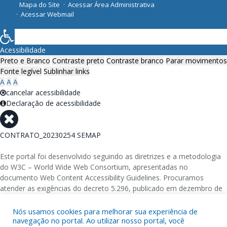
Mapa do Site
Acessar Área Administrativa
Acessar Webmail
Acessibilidade
Preto e Branco
Contraste preto
Contraste branco
Parar movimentos
Fonte legível
Sublinhar links
A
A
A
cancelar acessibilidade
Declaração de acessibilidade
CONTRATO_20230254 SEMAP
Este portal foi desenvolvido seguindo as diretrizes e a metodologia
do W3C – World Wide Web Consortium, apresentadas no
documento Web Content Accessibility Guidelines. Procuramos
atender as exigências do decreto 5.296, publicado em dezembro de
2004, que torna obrigatória a acessibilidade nos portais e sítios
eletrônicos da administração pública na rede mundial de
Nós usamos cookies para melhorar sua experiência de
navegação no portal. Ao utilizar nosso portal, você
computadores para o uso das pessoas com necessidades especiais,