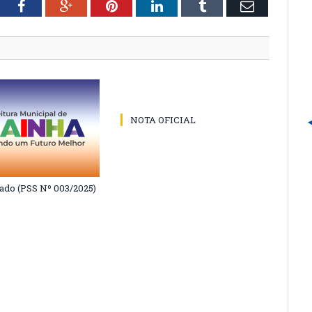
tter
Facebook
Google+
Pinterest
LinkedIn
Tumblr
Email
NOTA OFICIAL
do (PSS Nº 003/2025)