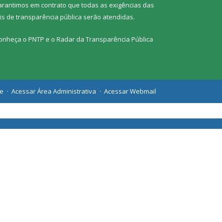
arantimos em contrato que todas as exigências das
eis de transparência pública
serão atendidas.
onheça o
PNTP
e o
Radar da Transparência Pública
te
Acessar Área Administrativa
Acessar Webmail