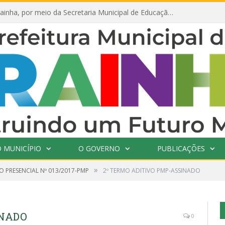
Prefeitura de Prainha, por meio da Secretaria Municipal de Educação, abre 354 vagas na área da Educação para 2025 com processo seletivo simplificado
 MUNICÍPIO
O GOVERNO
PUBLICAÇÕES
»
O PRESENCIAL Nº 013/2017-PMP
2º TERMO ADITIVO PMP-ASSINADO
INADO
0