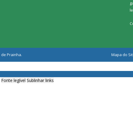
g
l
C
 de Prainha.
Mapa do Si
Fonte legível
Sublinhar links