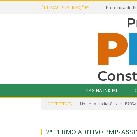
ÚLTIMAS PUBLICAÇÕES:
PÁGINA INICIAL
O
»
»
VOCÊ ESTÁ EM:
Home
Licitações
PREGÃ
2º TERMO ADITIVO PMP-ASS