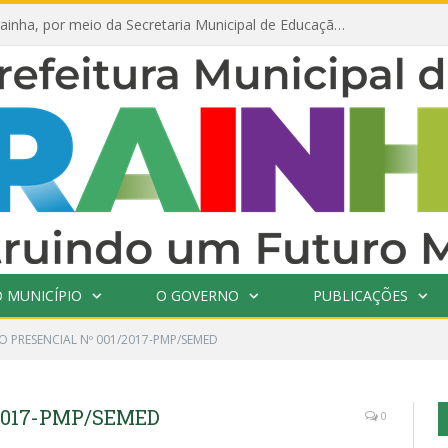
Prefeitura de Prainha, por meio da Secretaria Municipal de Educação, abre 354 vagas na área da Educação para 2025 com processo seletivo simplificado
 MUNICÍPIO
O GOVERNO
PUBLICAÇÕES
O PRESENCIAL Nº 001/2017-PMP/SEMED
2017-PMP/SEMED
0