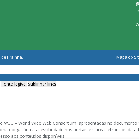
g
l
C
 de Prainha.
Mapa do Si
Fonte legível
Sublinhar links
ia do W3C – World Wide Web Consortium, apresentadas no documento W
na obrigatória a acessibilidade nos portais e sítios eletrônicos da
cesso aos conteúdos disponíveis.