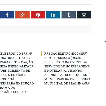
tter
Facebook
Google+
Pinterest
LinkedIn
Tumblr
Email
ELETRÔNICO SRP Nº
PREGÃO ELETRÔNICO (SRP)
/2023 (REGISTRO DE
Nº 9.041206/2023 (REGISTRO
 PARA CONTRATAÇÃO
DE PREÇO PARA EVENTUAL
RESA ESPECIALIZADA
SERVIÇOS DE HOSPEDAGENS
 FORNECIMENTO DE
E HOTELARIA, VISANDO
S ALIMENTÍCIOS
ATENDER AS SECRETARIAS
EIS E NÃO
MUNICIPAIS DA PREFEITURA
VEIS PARA EXECUÇÃO
MUNICIPAL DE PRAINHA/PA)
GRAMA DA
TAÇÃO ESCOLAR –