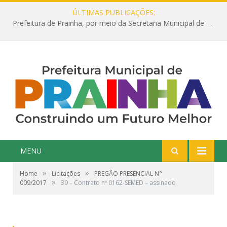
ÚLTIMAS PUBLICAÇÕES:
Prefeitura de Prainha, por meio da Secretaria Municipal de Educação, abre 354 vagas na área da Educação para 2025 com processo seletivo simplificado
MENU
»
»
Home
Licitações
PREGÃO PRESENCIAL N°
»
009/2017
39 – Contrato nº 0162-SEMED – assinado