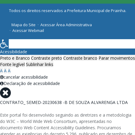
Todos os direitos reservados a Prefeitura Municipal de Prainha.
Mapa do Site
Acessar Área Administrativa
Acessar Webmail
Acessibilidade
Preto e Branco
Contraste preto
Contraste branco
Parar movimentos
Fonte legível
Sublinhar links
A
A
A
cancelar acessibilidade
Declaração de acessibilidade
CONTRATO_ SEMED-20230638 -B DE SOUZA ALVARENGA LTDA
Este portal foi desenvolvido seguindo as diretrizes e a metodologia
do W3C – World Wide Web Consortium, apresentadas no
documento Web Content Accessibility Guidelines. Procuramos
atender as exigências do decreto 5.296, publicado em dezembro de