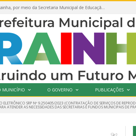
Prefeitura de Prainha, por meio da Secretaria Municipal de Educação, abre 354 vagas na área da Educação para 2025 com processo seletivo simplificado
 MUNICÍPIO
O GOVERNO
PUBLICAÇÕES
O ELETRÔNICO SRP Nº 9.250405/2023 (CONTRATAÇÃO DE SERVIÇOS DE REPRO
 ATENDER AS NECESSIDADES DAS SECRETARIAS E FUNDOS MUNICIPAIS DE PR
0