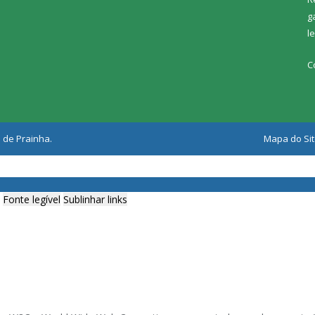
g
l
C
 de Prainha.
Mapa do Si
Fonte legível
Sublinhar links