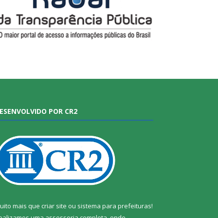
ESENVOLVIDO POR CR2
uito mais que
criar site
ou
sistema para prefeituras
!
ealizamos uma
assessoria
completa, onde