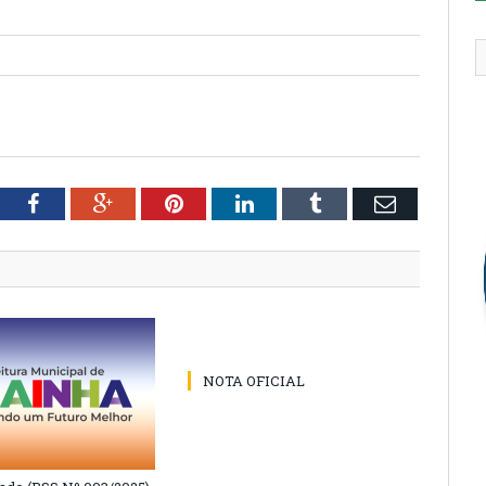
tter
Facebook
Google+
Pinterest
LinkedIn
Tumblr
Email
NOTA OFICIAL