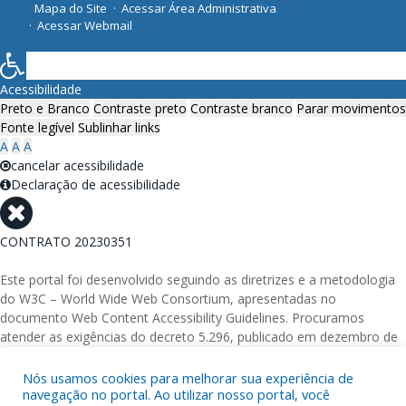
Mapa do Site
Acessar Área Administrativa
Acessar Webmail
Acessibilidade
Preto e Branco
Contraste preto
Contraste branco
Parar movimentos
Fonte legível
Sublinhar links
A
A
A
cancelar acessibilidade
Declaração de acessibilidade
CONTRATO 20230351
Este portal foi desenvolvido seguindo as diretrizes e a metodologia
do W3C – World Wide Web Consortium, apresentadas no
documento Web Content Accessibility Guidelines. Procuramos
atender as exigências do decreto 5.296, publicado em dezembro de
2004, que torna obrigatória a acessibilidade nos portais e sítios
eletrônicos da administração pública na rede mundial de
Nós usamos cookies para melhorar sua experiência de
navegação no portal. Ao utilizar nosso portal, você
computadores para o uso das pessoas com necessidades especiais,