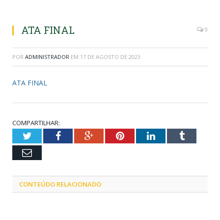
ATA FINAL
0
POR
ADMINISTRADOR
EM
17 DE AGOSTO DE 2023
ATA FINAL
COMPARTILHAR:
Twitter
Facebook
Google+
Pinterest
LinkedIn
Tumblr
Email
CONTEÚDO RELACIONADO