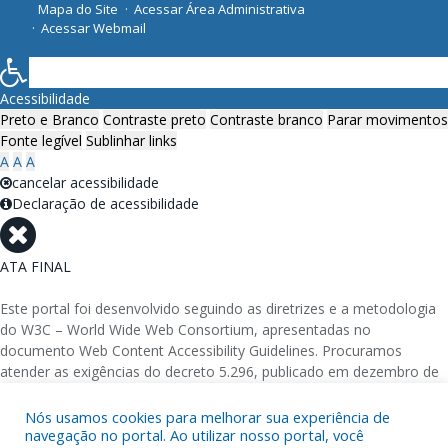
Mapa do Site
Acessar Área Administrativa
Acessar Webmail
Acessibilidade
Preto e Branco
Contraste preto
Contraste branco
Parar movimentos
Fonte legível
Sublinhar links
A
A
A
cancelar acessibilidade
Declaração de acessibilidade
ATA FINAL
Este portal foi desenvolvido seguindo as diretrizes e a metodologia
do W3C – World Wide Web Consortium, apresentadas no
documento Web Content Accessibility Guidelines. Procuramos
atender as exigências do decreto 5.296, publicado em dezembro de
2004, que torna obrigatória a acessibilidade nos portais e sítios
eletrônicos da administração pública na rede mundial de
Nós usamos cookies para melhorar sua experiência de
navegação no portal. Ao utilizar nosso portal, você
computadores para o uso das pessoas com necessidades especiais,