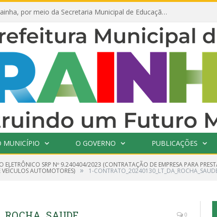
Prefeitura de Prainha, por meio da Secretaria Municipal de Educação, abre 354 vagas na área da Educação para 2025 com processo seletivo simplificado
 MUNICÍPIO
O GOVERNO
PUBLICAÇÕES
O ELETRÔNICO SRP Nº 9.240404/2023 (CONTRATAÇÃO DE EMPRESA PARA PRES
»
E VEÍCULOS AUTOMOTORES)
1-CONTRATO_20240130_LT_DA_ROCHA_SAUD
DA_ROCHA_SAUDE
0