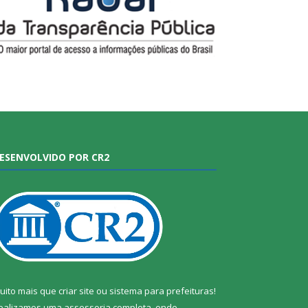
ESENVOLVIDO POR CR2
uito mais que
criar site
ou
sistema para prefeituras
!
ealizamos uma
assessoria
completa, onde