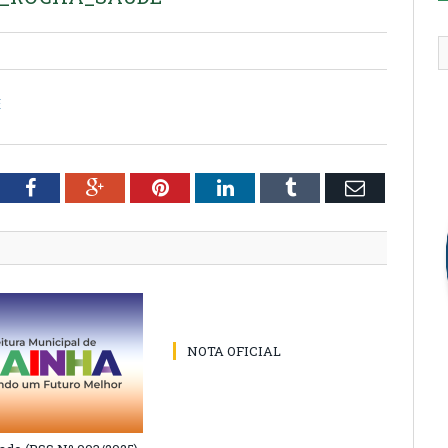
E
tter
Facebook
Google+
Pinterest
LinkedIn
Tumblr
Email
NOTA OFICIAL