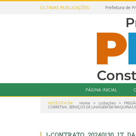
ÚLTIMAS PUBLICAÇÕES:
PÁGINA INICIAL
O
»
»
VOCÊ ESTÁ EM:
Home
Licitações
PREGÃ
CORRETIVA, SERVIÇOS DE LAVAGEM EM MAQUINAS 
1-CONTRATO_20240130_LT_