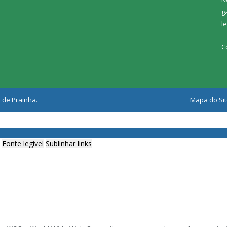
g
l
C
 de Prainha.
Mapa do Si
Fonte legível
Sublinhar links