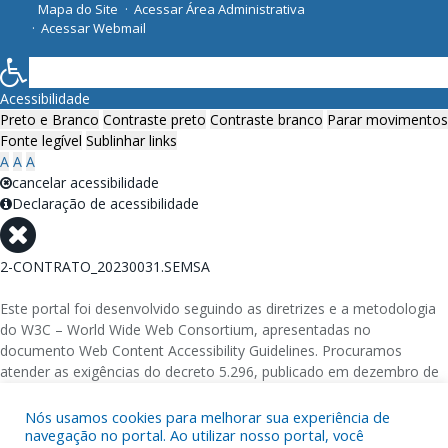
Mapa do Site
Acessar Área Administrativa
Acessar Webmail
Acessibilidade
Preto e Branco
Contraste preto
Contraste branco
Parar movimentos
Fonte legível
Sublinhar links
A
A
A
cancelar acessibilidade
Declaração de acessibilidade
2-CONTRATO_20230031.SEMSA
Este portal foi desenvolvido seguindo as diretrizes e a metodologia
do W3C – World Wide Web Consortium, apresentadas no
documento Web Content Accessibility Guidelines. Procuramos
atender as exigências do decreto 5.296, publicado em dezembro de
2004, que torna obrigatória a acessibilidade nos portais e sítios
eletrônicos da administração pública na rede mundial de
Nós usamos cookies para melhorar sua experiência de
navegação no portal. Ao utilizar nosso portal, você
computadores para o uso das pessoas com necessidades especiais,