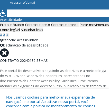
Acessar Webmail
Acessibilidade
Preto e Branco
Contraste preto
Contraste branco
Parar movimentos
Fonte legível
Sublinhar links
A
A
A
cancelar acessibilidade
Declaração de acessibilidade
CONTRATO 20240186 SEMAS
Este portal foi desenvolvido seguindo as diretrizes e a metodologia
do W3C – World Wide Web Consortium, apresentadas no
documento Web Content Accessibility Guidelines. Procuramos
atender as exigências do decreto 5.296, publicado em dezembro de
2004, que torna obrigatória a acessibilidade nos portais e sítios
eletrônicos da administração pública na rede mundial de
Nós usamos cookies para melhorar sua experiência de
navegação no portal. Ao utilizar nosso portal, você
computadores para o uso das pessoas com necessidades especiais,
concorda com a política de monitoramento de cookies.
garantindo-lhes o pleno acesso aos conteúdos disponíveis.