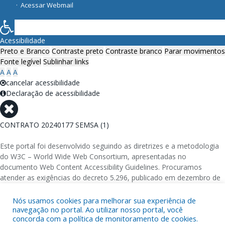
Acessar Webmail
Acessibilidade
Preto e Branco
Contraste preto
Contraste branco
Parar movimentos
Fonte legível
Sublinhar links
A
A
A
cancelar acessibilidade
Declaração de acessibilidade
CONTRATO 20240177 SEMSA (1)
Este portal foi desenvolvido seguindo as diretrizes e a metodologia
do W3C – World Wide Web Consortium, apresentadas no
documento Web Content Accessibility Guidelines. Procuramos
atender as exigências do decreto 5.296, publicado em dezembro de
2004, que torna obrigatória a acessibilidade nos portais e sítios
eletrônicos da administração pública na rede mundial de
Nós usamos cookies para melhorar sua experiência de
navegação no portal. Ao utilizar nosso portal, você
computadores para o uso das pessoas com necessidades especiais,
concorda com a política de monitoramento de cookies.
garantindo-lhes o pleno acesso aos conteúdos disponíveis.