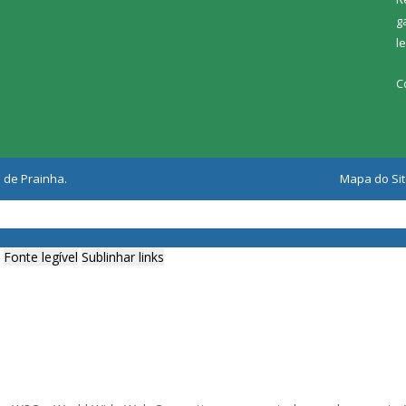
g
l
C
 de Prainha.
Mapa do Si
Fonte legível
Sublinhar links