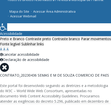
Mapa do Site
Acessar Área Administrativa
Acessar Webmail
Acessibilidade
Preto e Branco
Contraste preto
Contraste branco
Parar movimentos
Fonte legível
Sublinhar links
A
A
A
cancelar acessibilidade
Declaração de acessibilidade
CONTRATO_20230436 SEMAS E M DE SOUZA COMERCIO DE PAES
Este portal foi desenvolvido seguindo as diretrizes e a metodologia
do W3C – World Wide Web Consortium, apresentadas no
documento Web Content Accessibility Guidelines. Procuramos
atender as exigências do decreto 5.296, publicado em dezembro de
2004, que torna obrigatória a acessibilidade nos portais e sítios