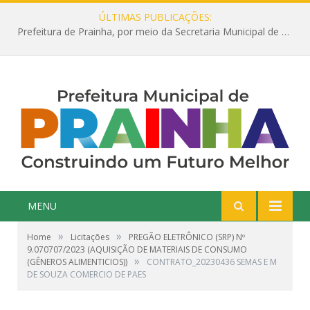
ÚLTIMAS PUBLICAÇÕES:
Prefeitura de Prainha, por meio da Secretaria Municipal de Educação, abre 354 vagas na área da Educação para 2025 com processo seletivo simplificado
MENU
»
»
Home
Licitações
PREGÃO ELETRÔNICO (SRP) Nº
9.070707/2023 (AQUISIÇÃO DE MATERIAIS DE CONSUMO
»
(GÊNEROS ALIMENTICIOS))
CONTRATO_20230436 SEMAS E M
DE SOUZA COMERCIO DE PAES