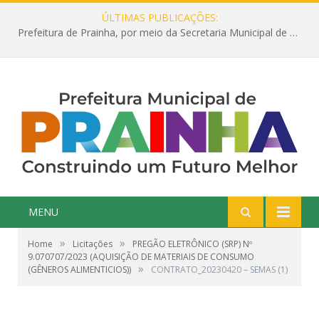
ÚLTIMAS PUBLICAÇÕES:
Prefeitura de Prainha, por meio da Secretaria Municipal de Educação, abre 354 vagas na área da Educação para 2025 com processo seletivo simplificado
MENU
»
»
Home
Licitações
PREGÃO ELETRÔNICO (SRP) Nº
9.070707/2023 (AQUISIÇÃO DE MATERIAIS DE CONSUMO
»
(GÊNEROS ALIMENTICIOS))
CONTRATO_20230420 – SEMAS (1)