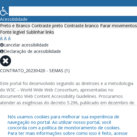
Acessibilidade
Preto e Branco
Contraste preto
Contraste branco
Parar movimentos
Fonte legível
Sublinhar links
A
A
A
cancelar acessibilidade
Declaração de acessibilidade
CONTRATO_20230420 - SEMAS (1)
Este portal foi desenvolvido seguindo as diretrizes e a metodologia
do W3C – World Wide Web Consortium, apresentadas no
documento Web Content Accessibility Guidelines. Procuramos
atender as exigências do decreto 5.296, publicado em dezembro de
2004, que torna obrigatória a acessibilidade nos portais e sítios
eletrônicos da administração pública na rede mundial de
Nós usamos cookies para melhorar sua experiência de
navegação no portal. Ao utilizar nosso portal, você
computadores para o uso das pessoas com necessidades especiais,
concorda com a política de monitoramento de cookies.
garantindo-lhes o pleno acesso aos conteúdos disponíveis.
Para ter mais informações sobre como isso é feito, acesse