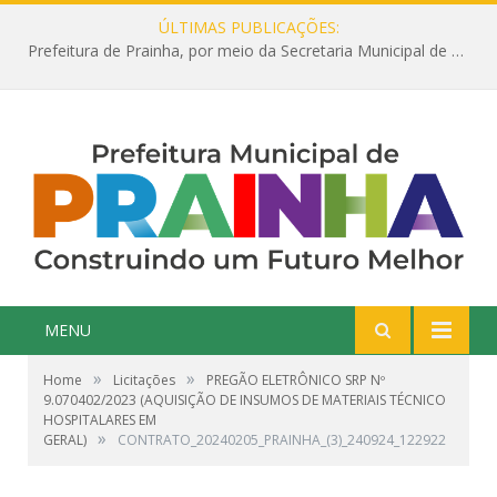
ÚLTIMAS PUBLICAÇÕES:
Prefeitura de Prainha, por meio da Secretaria Municipal de Educação, abre 354 vagas na área da Educação para 2025 com processo seletivo simplificado
MENU
»
»
Home
Licitações
PREGÃO ELETRÔNICO SRP Nº
9.070402/2023 (AQUISIÇÃO DE INSUMOS DE MATERIAIS TÉCNICO
HOSPITALARES EM
»
GERAL)
CONTRATO_20240205_PRAINHA_(3)_240924_122922