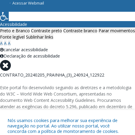
Acessar Webmail
Acessibilidade
Preto e Branco
Contraste preto
Contraste branco
Parar movimentos
Fonte legível
Sublinhar links
A
A
A
cancelar acessibilidade
Declaração de acessibilidade
CONTRATO_20240205_PRAINHA_(3)_240924_122922
Este portal foi desenvolvido seguindo as diretrizes e a metodologia
do W3C – World Wide Web Consortium, apresentadas no
documento Web Content Accessibility Guidelines. Procuramos
atender as exigências do decreto 5.296, publicado em dezembro de
2004, que torna obrigatória a acessibilidade nos portais e sítios
eletrônicos da administração pública na rede mundial de
Nós usamos cookies para melhorar sua experiência de
navegação no portal. Ao utilizar nosso portal, você
computadores para o uso das pessoas com necessidades especiais,
concorda com a política de monitoramento de cookies.
garantindo-lhes o pleno acesso aos conteúdos disponíveis.