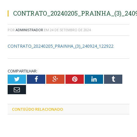
CONTRATO_20240205_PRAINHA_(3)_2409
POR
ADMINISTRADOR
EM
24 DE SETEMBRO DE 2024
CONTRATO_20240205_PRAINHA_(3)_240924_122922
COMPARTILHAR:
Twitter
Facebook
Google+
Pinterest
LinkedIn
Tumblr
Email
CONTEÚDO RELACIONADO