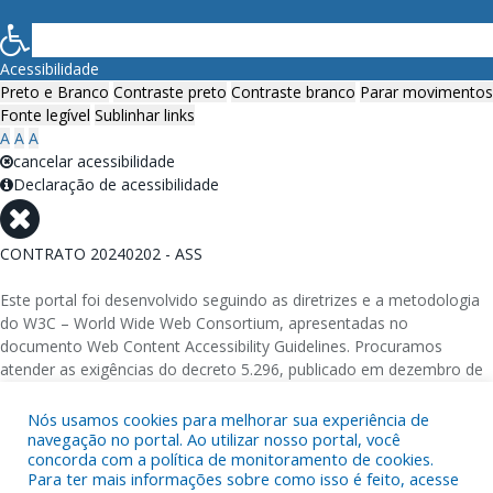
Acessibilidade
Preto e Branco
Contraste preto
Contraste branco
Parar movimentos
Fonte legível
Sublinhar links
A
A
A
cancelar acessibilidade
Declaração de acessibilidade
CONTRATO 20240202 - ASS
Este portal foi desenvolvido seguindo as diretrizes e a metodologia
do W3C – World Wide Web Consortium, apresentadas no
documento Web Content Accessibility Guidelines. Procuramos
atender as exigências do decreto 5.296, publicado em dezembro de
2004, que torna obrigatória a acessibilidade nos portais e sítios
eletrônicos da administração pública na rede mundial de
Nós usamos cookies para melhorar sua experiência de
navegação no portal. Ao utilizar nosso portal, você
computadores para o uso das pessoas com necessidades especiais,
concorda com a política de monitoramento de cookies.
garantindo-lhes o pleno acesso aos conteúdos disponíveis.
Para ter mais informações sobre como isso é feito, acesse