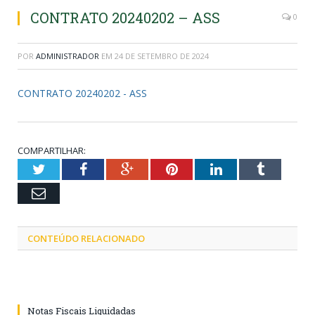
CONTRATO 20240202 – ASS
0
POR
ADMINISTRADOR
EM
24 DE SETEMBRO DE 2024
CONTRATO 20240202 - ASS
COMPARTILHAR:
Twitter
Facebook
Google+
Pinterest
LinkedIn
Tumblr
Email
CONTEÚDO RELACIONADO
Notas Fiscais Liquidadas