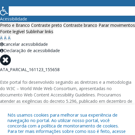
Acessibilidade
Preto e Branco
Contraste preto
Contraste branco
Parar movimentos
Fonte legível
Sublinhar links
A
A
A
cancelar acessibilidade
Declaração de acessibilidade
ATA_PARCIAL_161123_155658
Este portal foi desenvolvido seguindo as diretrizes e a metodologia
do W3C – World Wide Web Consortium, apresentadas no
documento Web Content Accessibility Guidelines. Procuramos
atender as exigências do decreto 5.296, publicado em dezembro de
2004, que torna obrigatória a acessibilidade nos portais e sítios
eletrônicos da administração pública na rede mundial de
Nós usamos cookies para melhorar sua experiência de
navegação no portal. Ao utilizar nosso portal, você
computadores para o uso das pessoas com necessidades especiais,
concorda com a política de monitoramento de cookies.
garantindo-lhes o pleno acesso aos conteúdos disponíveis.
Para ter mais informações sobre como isso é feito, acesse