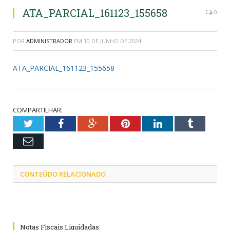
ATA_PARCIAL_161123_155658
0
POR
ADMINISTRADOR
EM
10 DE JUNHO DE 2024
ATA_PARCIAL_161123_155658
COMPARTILHAR:
Twitter
Facebook
Google+
Pinterest
LinkedIn
Tumblr
Email
CONTEÚDO RELACIONADO
Notas Fiscais Liquidadas