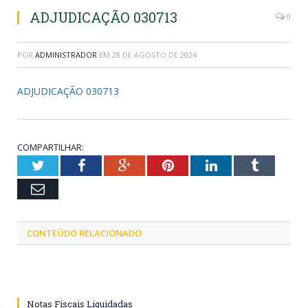
ADJUDICAÇÃO 030713
0
POR
ADMINISTRADOR
EM
28 DE AGOSTO DE 2024
ADJUDICAÇÃO 030713
COMPARTILHAR:
Twitter
Facebook
Google+
Pinterest
LinkedIn
Tumblr
Email
CONTEÚDO RELACIONADO
Notas Fiscais Liquidadas