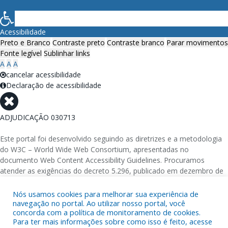
Acessibilidade
Preto e Branco
Contraste preto
Contraste branco
Parar movimentos
Fonte legível
Sublinhar links
A
A
A
cancelar acessibilidade
Declaração de acessibilidade
ADJUDICAÇÃO 030713
Este portal foi desenvolvido seguindo as diretrizes e a metodologia
do W3C – World Wide Web Consortium, apresentadas no
documento Web Content Accessibility Guidelines. Procuramos
atender as exigências do decreto 5.296, publicado em dezembro de
2004, que torna obrigatória a acessibilidade nos portais e sítios
eletrônicos da administração pública na rede mundial de
Nós usamos cookies para melhorar sua experiência de
navegação no portal. Ao utilizar nosso portal, você
computadores para o uso das pessoas com necessidades especiais,
concorda com a política de monitoramento de cookies.
garantindo-lhes o pleno acesso aos conteúdos disponíveis.
Para ter mais informações sobre como isso é feito, acesse