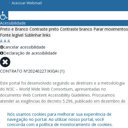
Acessar Webmail
Acessibilidade
Preto e Branco
Contraste preto
Contraste branco
Parar movimentos
Fonte legível
Sublinhar links
A
A
A
cancelar acessibilidade
Declaração de acessibilidade
CONTRATO Nº20240227.IKIGAI (1)
Este portal foi desenvolvido seguindo as diretrizes e a metodologia
do W3C – World Wide Web Consortium, apresentadas no
documento Web Content Accessibility Guidelines. Procuramos
atender as exigências do decreto 5.296, publicado em dezembro de
2004, que torna obrigatória a acessibilidade nos portais e sítios
eletrônicos da administração pública na rede mundial de
Nós usamos cookies para melhorar sua experiência de
navegação no portal. Ao utilizar nosso portal, você
computadores para o uso das pessoas com necessidades especiais,
concorda com a política de monitoramento de cookies.
garantindo-lhes o pleno acesso aos conteúdos disponíveis.