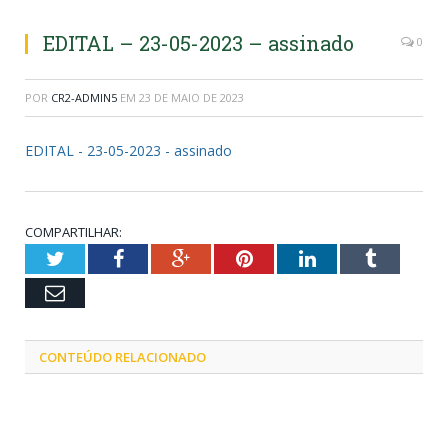
EDITAL – 23-05-2023 – assinado
0
POR
CR2-ADMIN5
EM
23 DE MAIO DE 2023
EDITAL - 23-05-2023 - assinado
COMPARTILHAR:
Twitter
Facebook
Google+
Pinterest
LinkedIn
Tumblr
Email
CONTEÚDO RELACIONADO