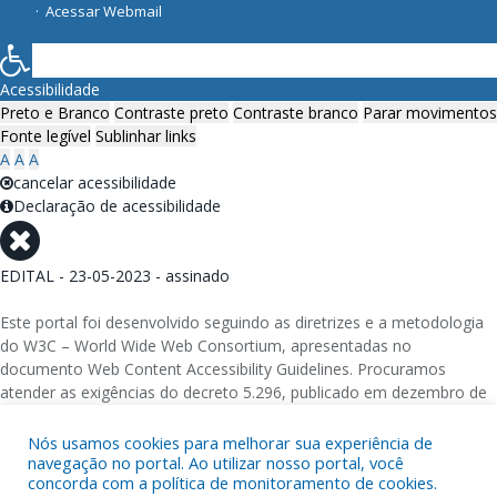
Acessar Webmail
Acessibilidade
Preto e Branco
Contraste preto
Contraste branco
Parar movimentos
Fonte legível
Sublinhar links
A
A
A
cancelar acessibilidade
Declaração de acessibilidade
EDITAL - 23-05-2023 - assinado
Este portal foi desenvolvido seguindo as diretrizes e a metodologia
do W3C – World Wide Web Consortium, apresentadas no
documento Web Content Accessibility Guidelines. Procuramos
atender as exigências do decreto 5.296, publicado em dezembro de
2004, que torna obrigatória a acessibilidade nos portais e sítios
eletrônicos da administração pública na rede mundial de
Nós usamos cookies para melhorar sua experiência de
navegação no portal. Ao utilizar nosso portal, você
computadores para o uso das pessoas com necessidades especiais,
concorda com a política de monitoramento de cookies.
garantindo-lhes o pleno acesso aos conteúdos disponíveis.