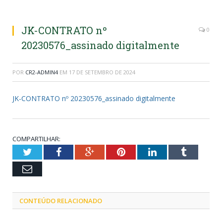
JK-CONTRATO nº
0
20230576_assinado digitalmente
POR
CR2-ADMIN4
EM
17 DE SETEMBRO DE 2024
JK-CONTRATO nº 20230576_assinado digitalmente
COMPARTILHAR:
Twitter
Facebook
Google+
Pinterest
LinkedIn
Tumblr
Email
CONTEÚDO RELACIONADO