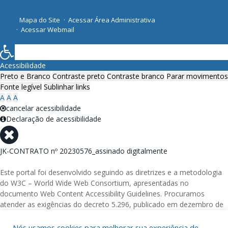
Mapa do Site
Acessar Área Administrativa
Acessar Webmail
Acessibilidade
Preto e Branco
Contraste preto
Contraste branco
Parar movimentos
Fonte legível
Sublinhar links
A
A
A
cancelar acessibilidade
Declaração de acessibilidade
JK-CONTRATO nº 20230576_assinado digitalmente
Este portal foi desenvolvido seguindo as diretrizes e a metodologia
do W3C – World Wide Web Consortium, apresentadas no
documento Web Content Accessibility Guidelines. Procuramos
atender as exigências do decreto 5.296, publicado em dezembro de
2004, que torna obrigatória a acessibilidade nos portais e sítios
eletrônicos da administração pública na rede mundial de
Nós usamos cookies para melhorar sua experiência de