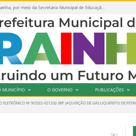
Prefeitura de Prainha, por meio da Secretaria Municipal de Educação, abre 354 vagas na área da Educação para 2025 com processo seletivo simplificado
 MUNICÍPIO
O GOVERNO
PUBLICAÇÕES
O ELETRÔNICO Nº 9/2022-021202-SRP (AQUISIÇÃO DE GÁS LIQUEFEITO DE PET
0