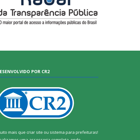
ESENVOLVIDO POR CR2
uito mais que
criar site
ou
sistema para prefeituras
!
ealizamos uma
assessoria
completa, onde