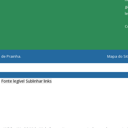
g
l
C
 de Prainha.
Mapa do Si
Fonte legível
Sublinhar links