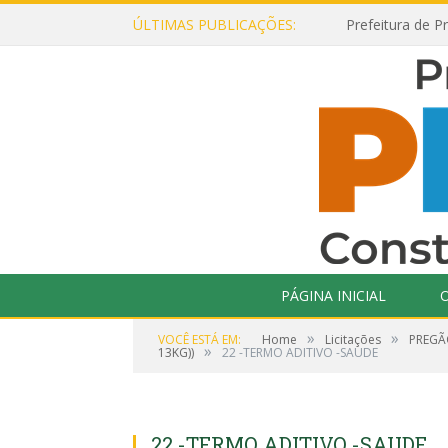
ÚLTIMAS PUBLICAÇÕES:
PÁGINA INICIAL
O
»
»
VOCÊ ESTÁ EM:
Home
Licitações
PREGÃ
»
13KG))
22 -TERMO ADITIVO -SAUDE
22 -TERMO ADITIVO -SAUDE