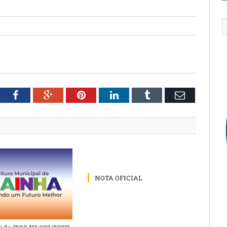
tter
Facebook
Google+
Pinterest
LinkedIn
Tumblr
Email
NOTA OFICIAL