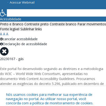
Acessar Webmail
Acessibilidade
Preto e Branco
Contraste preto
Contraste branco
Parar movimentos
Fonte legível
Sublinhar links
A
A
A
cancelar acessibilidade
Declaração de acessibilidade
20230167 - gás
Este portal foi desenvolvido seguindo as diretrizes e a metodologia
do W3C – World Wide Web Consortium, apresentadas no
documento Web Content Accessibility Guidelines. Procuramos
atender as exigências do decreto 5.296, publicado em dezembro de
2004, que torna obrigatória a acessibilidade nos portais e sítios
eletrônicos da administração pública na rede mundial de
Nós usamos cookies para melhorar sua experiência de
navegação no portal. Ao utilizar nosso portal, você
computadores para o uso das pessoas com necessidades especiais,
concorda com a política de monitoramento de cookies.
garantindo-lhes o pleno acesso aos conteúdos disponíveis.