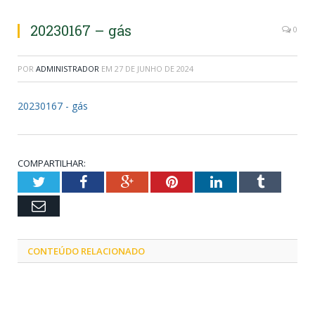
20230167 – gás
0
POR
ADMINISTRADOR
EM
27 DE JUNHO DE 2024
20230167 - gás
COMPARTILHAR:
Twitter
Facebook
Google+
Pinterest
LinkedIn
Tumblr
Email
CONTEÚDO RELACIONADO