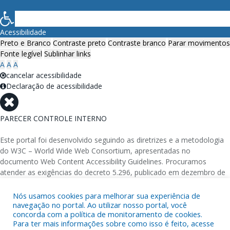
Acessibilidade
Preto e Branco
Contraste preto
Contraste branco
Parar movimentos
Fonte legível
Sublinhar links
A
A
A
cancelar acessibilidade
Declaração de acessibilidade
PARECER CONTROLE INTERNO
Este portal foi desenvolvido seguindo as diretrizes e a metodologia
do W3C – World Wide Web Consortium, apresentadas no
documento Web Content Accessibility Guidelines. Procuramos
atender as exigências do decreto 5.296, publicado em dezembro de
2004, que torna obrigatória a acessibilidade nos portais e sítios
eletrônicos da administração pública na rede mundial de
Nós usamos cookies para melhorar sua experiência de
navegação no portal. Ao utilizar nosso portal, você
computadores para o uso das pessoas com necessidades especiais,
concorda com a política de monitoramento de cookies.
garantindo-lhes o pleno acesso aos conteúdos disponíveis.
Para ter mais informações sobre como isso é feito, acesse