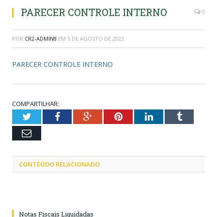
PARECER CONTROLE INTERNO
0
POR
CR2-ADMIN8
EM
5 DE AGOSTO DE 2022
PARECER CONTROLE INTERNO
COMPARTILHAR:
Twitter
Facebook
Google+
Pinterest
LinkedIn
Tumblr
Email
CONTEÚDO RELACIONADO
Notas Fiscais Liquidadas