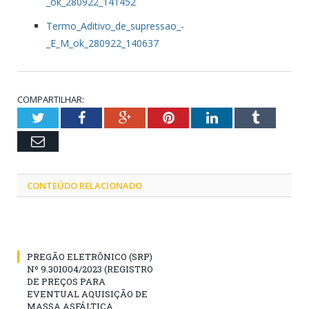
_ok_280922_141452
Termo_Aditivo_de_supressao_-
_E_M_ok_280922_140637
COMPARTILHAR:
Twitter
Facebook
Google+
Pinterest
LinkedIn
Tumblr
Email
CONTEÚDO RELACIONADO
PREGÃO ELETRÔNICO (SRP)
Nº 9.301004/2023 (REGISTRO
DE PREÇOS PARA
EVENTUAL AQUISIÇÃO DE
MASSA ASFÁLTICA