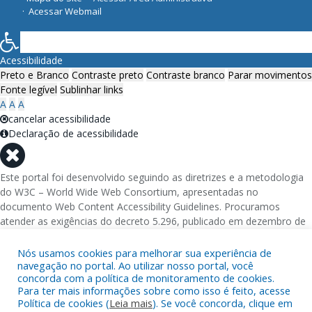
Acessar Webmail
Acessibilidade
Preto e Branco
Contraste preto
Contraste branco
Parar movimentos
Fonte legível
Sublinhar links
A
A
A
cancelar acessibilidade
Declaração de acessibilidade
Este portal foi desenvolvido seguindo as diretrizes e a metodologia
do W3C – World Wide Web Consortium, apresentadas no
documento Web Content Accessibility Guidelines. Procuramos
atender as exigências do decreto 5.296, publicado em dezembro de
2004, que torna obrigatória a acessibilidade nos portais e sítios
eletrônicos da administração pública na rede mundial de
Nós usamos cookies para melhorar sua experiência de
computadores para o uso das pessoas com necessidades especiais,
navegação no portal. Ao utilizar nosso portal, você
concorda com a política de monitoramento de cookies.
garantindo-lhes o pleno acesso aos conteúdos disponíveis.
Para ter mais informações sobre como isso é feito, acesse
Política de cookies (
Leia mais
). Se você concorda, clique em
Além de validações automáticas, foram realizados testes em