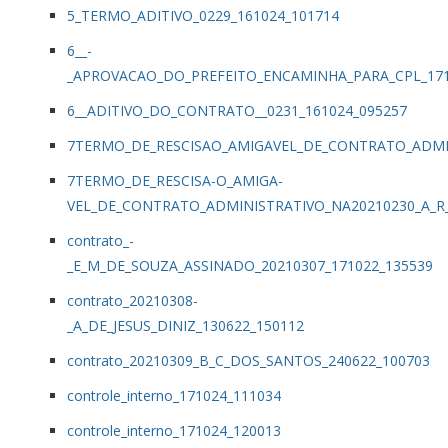
5_TERMO_ADITIVO_0229_161024_101714
6__-
_APROVACAO_DO_PREFEITO_ENCAMINHA_PARA_CPL_171
6__ADITIVO_DO_CONTRATO__0231_161024_095257
7TERMO_DE_RESCISAO_AMIGAVEL_DE_CONTRATO_ADMIN
7TERMO_DE_RESCISA-O_AMIGA-
VEL_DE_CONTRATO_ADMINISTRATIVO_NA20210230_A_R_a
contrato_-
_E_M_DE_SOUZA_ASSINADO_20210307_171022_135539
contrato_20210308-
_A_DE_JESUS_DINIZ_130622_150112
contrato_20210309_B_C_DOS_SANTOS_240622_100703
controle_interno_171024_111034
controle_interno_171024_120013