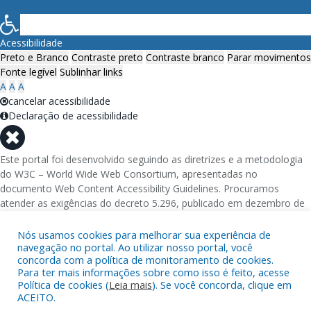
Acessibilidade
Preto e Branco
Contraste preto
Contraste branco
Parar movimentos
Fonte legível
Sublinhar links
A
A
A
cancelar acessibilidade
Declaração de acessibilidade
Este portal foi desenvolvido seguindo as diretrizes e a metodologia
do W3C – World Wide Web Consortium, apresentadas no
documento Web Content Accessibility Guidelines. Procuramos
atender as exigências do decreto 5.296, publicado em dezembro de
2004, que torna obrigatória a acessibilidade nos portais e sítios
eletrônicos da administração pública na rede mundial de
Nós usamos cookies para melhorar sua experiência de
computadores para o uso das pessoas com necessidades especiais,
navegação no portal. Ao utilizar nosso portal, você
concorda com a política de monitoramento de cookies.
garantindo-lhes o pleno acesso aos conteúdos disponíveis.
Para ter mais informações sobre como isso é feito, acesse
Política de cookies (
Leia mais
). Se você concorda, clique em
Além de validações automáticas, foram realizados testes em
ACEITO.
diversos navegadores e através do utilitário de acesso a Internet do