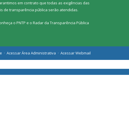
arantimos em contrato que todas as exigências das
eis de transparência pública
serão atendidas.
onheça o
PNTP
e o
Radar da Transparência Pública
te
Acessar Área Administrativa
Acessar Webmail