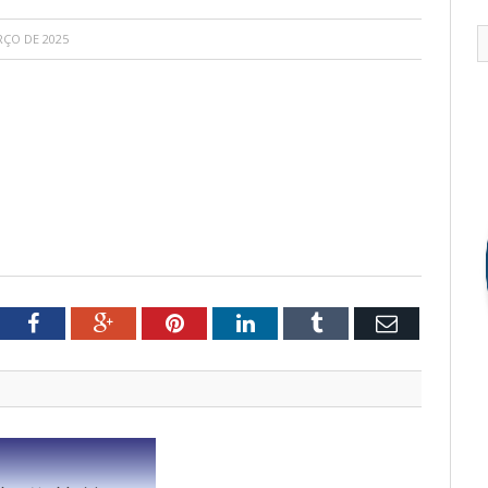
RÇO DE 2025
tter
Facebook
Google+
Pinterest
LinkedIn
Tumblr
Email