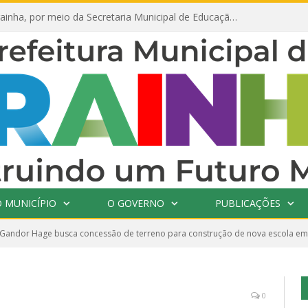
Prefeitura de Prainha, por meio da Secretaria Municipal de Educação, abre 354 vagas na área da Educação para 2025 com processo seletivo simplificado
 MUNICÍPIO
O GOVERNO
PUBLICAÇÕES
 Gandor Hage busca concessão de terreno para construção de nova escola em
0