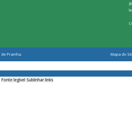
g
l
C
 de Prainha.
Mapa do Si
Fonte legível
Sublinhar links