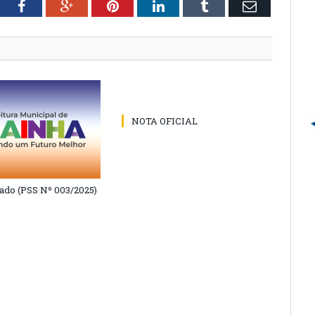
tter
Facebook
Google+
Pinterest
LinkedIn
Tumblr
Email
NOTA OFICIAL
do (PSS Nº 003/2025)