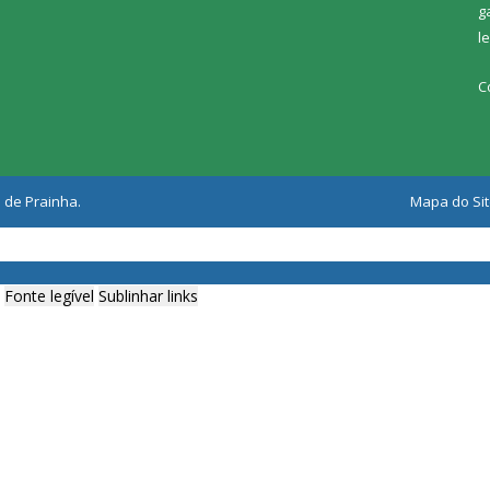
g
l
C
 de Prainha.
Mapa do Si
Fonte legível
Sublinhar links