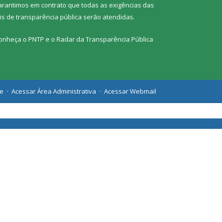
arantimos em contrato que todas as exigências das
eis de transparência pública
serão atendidas.
onheça o
PNTP
e o
Radar da Transparência Pública
te
Acessar Área Administrativa
Acessar Webmail