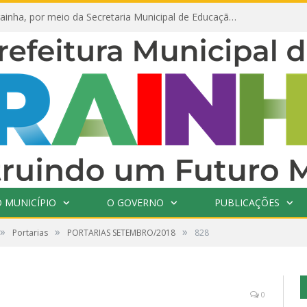
Prefeitura de Prainha, por meio da Secretaria Municipal de Educação, abre 354 vagas na área da Educação para 2025 com processo seletivo simplificado
 MUNICÍPIO
O GOVERNO
PUBLICAÇÕES
»
»
»
Portarias
PORTARIAS SETEMBRO/2018
828
0