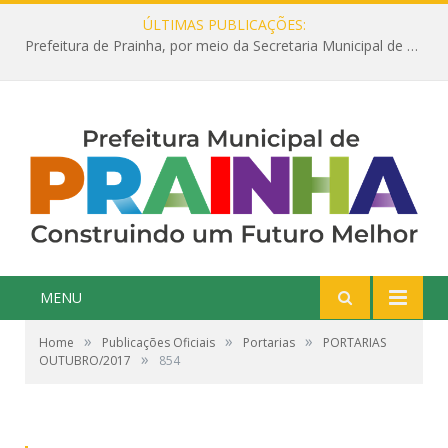
ÚLTIMAS PUBLICAÇÕES:
Prefeitura de Prainha, por meio da Secretaria Municipal de Educação, abre 354 vagas na área da Educação para 2025 com processo seletivo simplificado
MENU
»
»
»
Home
Publicações Oficiais
Portarias
PORTARIAS
»
OUTUBRO/2017
854