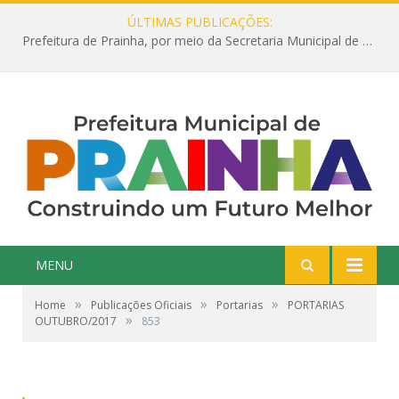
ÚLTIMAS PUBLICAÇÕES:
Prefeitura de Prainha, por meio da Secretaria Municipal de Educação, abre 354 vagas na área da Educação para 2025 com processo seletivo simplificado
MENU
»
»
»
Home
Publicações Oficiais
Portarias
PORTARIAS
»
OUTUBRO/2017
853