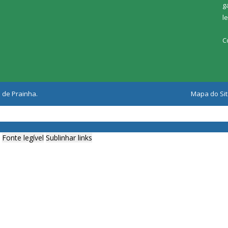
g
l
C
 de Prainha.
Mapa do Si
Fonte legível
Sublinhar links