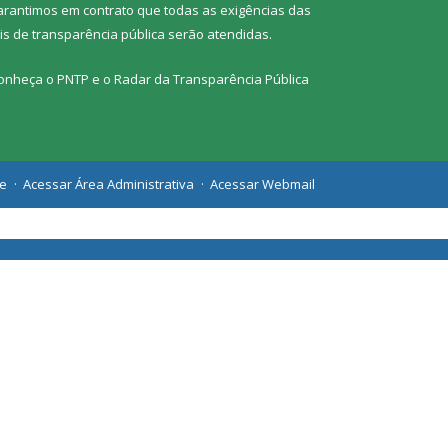
arantimos em contrato que todas as exigências das
eis de transparência pública
serão atendidas.
onheça o
PNTP
e o
Radar da Transparência Pública
te
Acessar Área Administrativa
Acessar Webmail