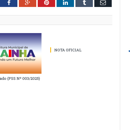
tter
Facebook
Google+
Pinterest
LinkedIn
Tumblr
Email
NOTA OFICIAL
do (PSS Nº 003/2025)