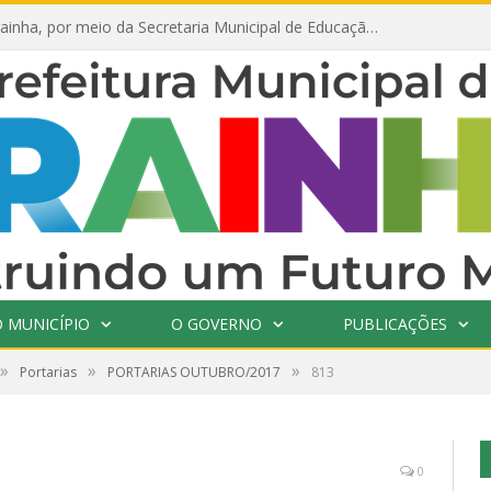
Prefeitura de Prainha, por meio da Secretaria Municipal de Educação, abre 354 vagas na área da Educação para 2025 com processo seletivo simplificado
 MUNICÍPIO
O GOVERNO
PUBLICAÇÕES
»
»
»
Portarias
PORTARIAS OUTUBRO/2017
813
0