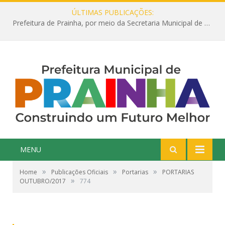
ÚLTIMAS PUBLICAÇÕES:
Prefeitura de Prainha, por meio da Secretaria Municipal de Educação, abre 354 vagas na área da Educação para 2025 com processo seletivo simplificado
MENU
»
»
»
Home
Publicações Oficiais
Portarias
PORTARIAS
»
OUTUBRO/2017
774