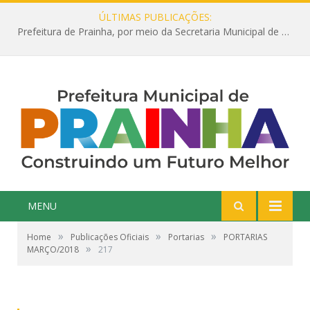
ÚLTIMAS PUBLICAÇÕES:
Prefeitura de Prainha, por meio da Secretaria Municipal de Educação, abre 354 vagas na área da Educação para 2025 com processo seletivo simplificado
MENU
»
»
»
Home
Publicações Oficiais
Portarias
PORTARIAS
»
MARÇO/2018
217